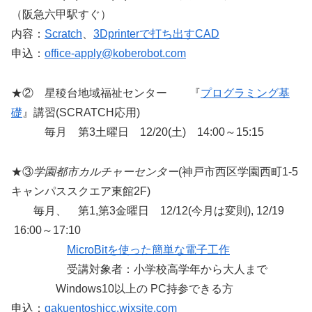
（阪急六甲駅すぐ）
内容：
Scratch
、
3Dprinterで打ち出すCAD
申込：
office-apply@koberobot.com
★② 星稜台地域福祉センター 『
プログラミング基
礎
』講習(SCRATCH応用)
毎月 第3土曜日 12/20(土) 14:00～15:15
★③
学園都市カルチャーセンター
(神戸市西区学園西町1-5
キャンパススクエア東館2F)
毎月、 第1,第3金曜日 12/12(今月は変則), 12/19
16:00～17:10
MicroBitを使った簡単な電子工作
受講対象者：小学校高学年から大人まで
Windows10以上の PC持参できる方
申込：
gakuentoshicc.wixsite.com