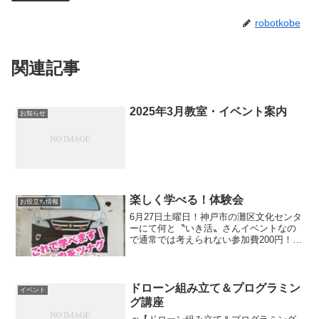
robotkobe
関連記事
2025年3月教室・イベント案内
お知らせ
楽しく学べる！体験会
お役立ち情報
6月27日土曜日！神戸市の灘区文化センタ
ーにて何と〝いき活〟さんイベントなの
で通常では考えられない参加費200円！！
12:05-12:45で工作のワークショップする
よ！予約制だよ！ご予約、お問い合わせ
は「生きがい活動ステーション」078-8...
ドローン組み立て＆プログラミン
イベント
グ講座