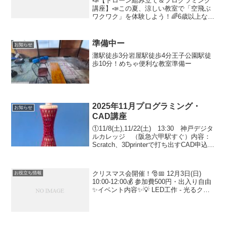
📣【ドローン組み立て＆プログラミング
講座】📣この夏、涼しい教室で「空飛ぶ
ワクワク」を体験しよう！🌈6歳以上なら
どなたでもOK！ブロックを使ってカンタ
ンに組み立てられるドローン講座を開催
します✨🛠【日程と内容】▶︎ 8月9日(土)
準備中ー
お知らせ
13:30...
灘駅徒歩3分岩屋駅徒歩4分王子公園駅徒
歩10分！めちゃ便利な教室準備ー
2025年11月プログラミング・
お知らせ
CAD講座
①11/8(土),11/22(土) 13:30 神戸デジタ
ルカレッジ （阪急六甲駅すぐ）内容：
Scratch、3Dprinterで打ち出すCAD申込：
office-apply@koberobot.com★② 星稜
台地域福祉センター 『プロ...
クリスマス会開催！🎅📅 12月3日(日)
お役立ち情報
10:00-12:00💰 参加費500円・出入り自由
✨イベント内容✨💡 LED工作 - 光るクリ
スマス作品を作ろう!🚁 ドローンでお菓子
釣り - 最新技術で楽しもう!📍 会場岩屋地
域福祉センター🚃 ...