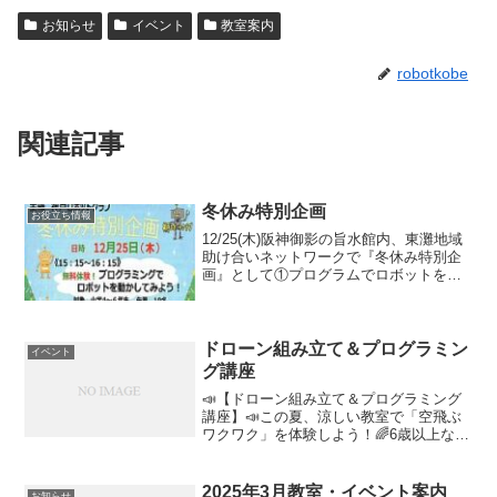
お知らせ
イベント
教室案内
robotkobe
関連記事
冬休み特別企画
お役立ち情報
12/25(木)阪神御影の旨水館内、東灘地域
助け合いネットワークで『冬休み特別企
画』として①プログラムでロボットを動
かしてみよう②スクラッチ講座 見学会
を行います是非、覗いてみてください!!
ドローン組み立て＆プログラミン
イベント
グ講座
📣【ドローン組み立て＆プログラミング
講座】📣この夏、涼しい教室で「空飛ぶ
ワクワク」を体験しよう！🌈6歳以上なら
どなたでもOK！ブロックを使ってカンタ
ンに組み立てられるドローン講座を開催
します✨🛠【日程と内容】▶︎ 8月9日(土)
2025年3月教室・イベント案内
お知らせ