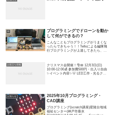
13:30...
プログラミングでドローンを動か
AI
して何ができるの？
こんなこともプログラミングがうまくな
ったらできちゃう！！Telloによる編隊飛
行プログラミングが上達してきたら、オ
リジナルのドローンショーが作れるかも
(^^)/これはテキストプログラミングで
す。今はやりのARマーカーを使った。プ
クリスマス会開催！🎅📅 12月3日(日)
お役立ち情報
ログラミング...
10:00-12:00💰 参加費500円・出入り自由
✨イベント内容✨💡 LED工作 - 光るクリ
スマス作品を作ろう!🚁 ドローンでお菓子
釣り - 最新技術で楽しもう!📍 会場岩屋地
域福祉センター🚃 ...
2025年10月プログラミング・
お知らせ
CAD講座
プログラミング(scratch講座)星陵台地域
福祉センター(神戸市垂水